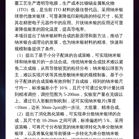
覆工艺生产透明导电膜，生产成本比铟锡金属氧化物
（ITO）低，是当前 ITO 材料的最佳替代品。采用纳米银
球替代微米银球，可显著降低印刷电路的特征尺寸，拓宽
其在精密电子元器件中的应用。片状纳米银的应用还可显
著降低银浆的固化温度，提高导电率。
本项目提出了纳米银材料合成的新原理和新方法，推动了
纳米银合成理论的发展，也为纳米银材料的精准、快速和
规模制备提供了条件。
（1）提出了基于小分子配体的合成策略，可实现纳米银
球和纳米银片的一步法合成。传统纳米银合成技术难以避
免二次成核，从而导致较宽的粒径分布；纳米银以球形为
主，难以实现片状等其他形貌纳米银的规模制备。基于小
分子配体的合成策略有效抑制了自成核，得到的纳米银尺
寸均一，标准偏差小于 10％，且尺寸可通过化学计量比得
到精准调控，调控范围为 5-200nm，实验室产量在克级以
上。通过引入形貌控制机制，还可实现纳米银片(厚度
<10nm，边长 30nm-2μm)的一步法、大批量、精准合成。
（2）提出了消化熟化策略，可实现单分散纳米银球的合
成，其尺寸在 10-20nm 之间可调，标准偏差约 5％。采用
该策略，可将尺寸分布较宽的纳米银球转化为单分散纳米
银球，以及将氯化银等前驱体一步转化为单分散纳米银