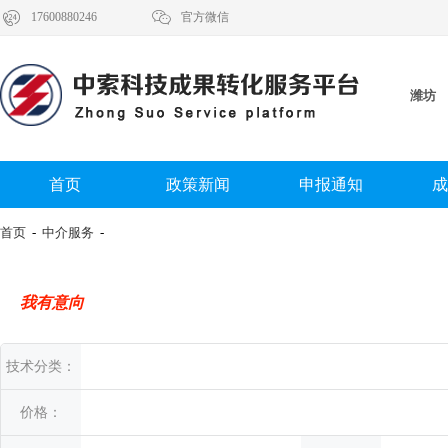


17600880246
官方微信
潍坊
首页
政策新闻
申报通知
成
首页
-
中介服务
-
我有意向
技术分类：
价格：