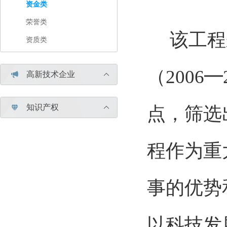
资金类
荣誉类
该工程来
资质类
（200
高新技术企业


知识产权

点，筛选

程作为重
事的优势
以科技发