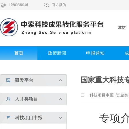


17600880246
官方微信
潍坊
首页
政策新闻
申报通知
成
国家重大科技
研发平台



科技项目申报 资金类
人才类项目


专项介
科技项目申报

