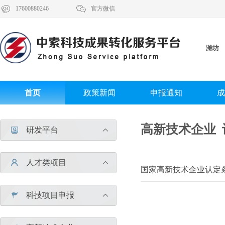


17600880246
官方微信
潍坊
首页
政策新闻
申报通知
成
高新技术企业 
研发平台


人才类项目


国家高新技术企业认定
科技项目申报

