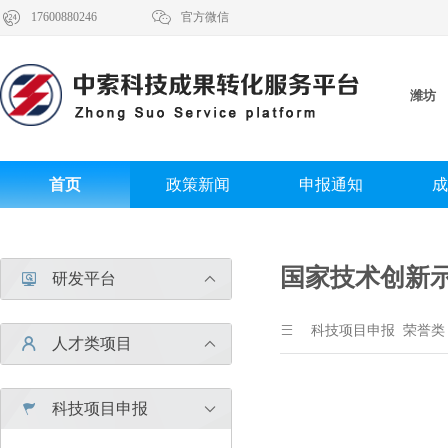


17600880246
官方微信
潍坊
首页
政策新闻
申报通知
成
国家技术创新
研发平台



科技项目申报 荣誉类
人才类项目


科技项目申报

