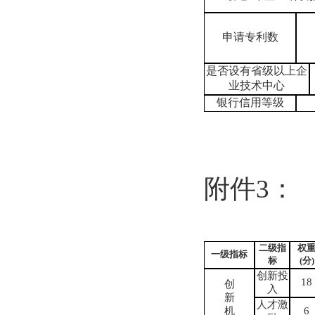
申请专利数
是否设有省级以上企
业技术中心
银行信用等级
附件
3
：
二级指
权
一级指标
标
(
分
)
创新投
18
创
入
新
人才激
机
6