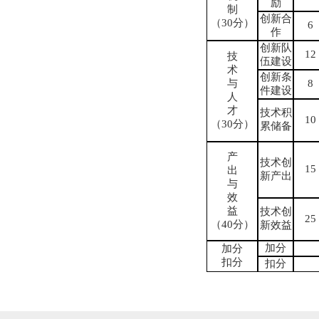
励
制
创新合
（
30
分）
6
作
创新队
12
技
伍建设
术
创新条
与
8
件建设
人
才
技术积
10
（
30
分）
累储备
产
技术创
15
出
新产出
与
效
益
技术创
25
（
40
分）
新效益
加分
加分
扣分
扣分