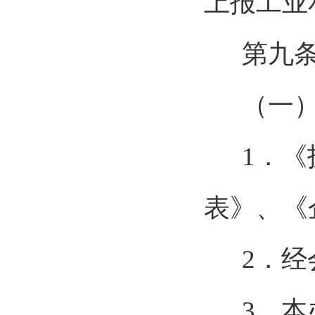
上报工业
第九条
（一
1．
表》、《
2．
3
．本